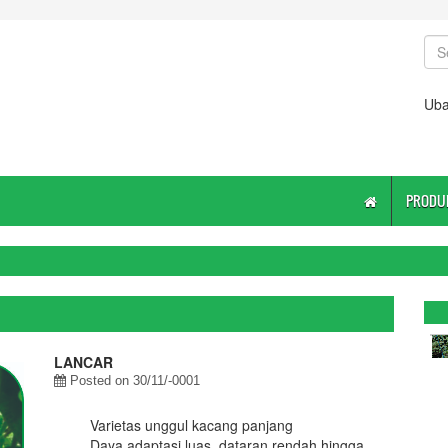
Uba
PRODU
LANCAR
Posted on 30/11/-0001
Varietas unggul kacang panjang
Daya adaptasi luas, dataran rendah hingga