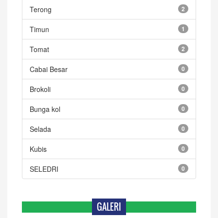
Terong
2
Timun
1
Tomat
2
Cabai Besar
0
Brokoli
0
Bunga kol
0
Selada
0
Kubis
0
SELEDRI
0
GALERI