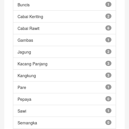
Buncis
1
Cabai Keriting
2
Cabai Rawit
6
Gambas
1
Jagung
2
Kacang Panjang
3
Kangkung
3
Pare
1
Pepaya
0
Sawi
1
Semangka
0